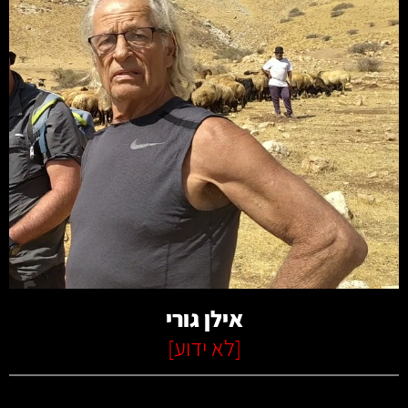
קרא עוד
אילן גורי
[
לא ידוע
]