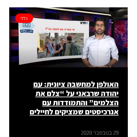
כללי
האולפן למחשבה ציונית: עם
יהודה שרבאני על “צלם את
הצלמים” והתמודדות עם
אנרכיסטים שמציקים לחיילים
29 בנובמבר 2020