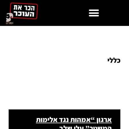
לתוכן
כללי
ארגון “אמהות נגד אלימות
המשטר” עלו שלב