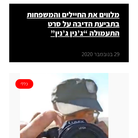
מלווים את החיילים והמשפחות
בתביעת הדיבה על סרט
התעמולה “ג’נין ג’נין”
29 בנובמבר 2020
כללי