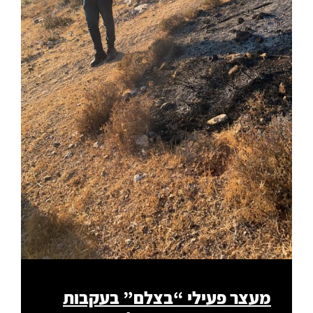
מעצר פעילי “בצלם” בעקבות