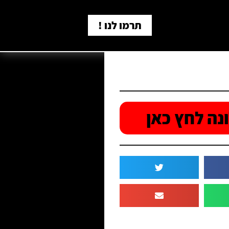
תרמו לנו !
נה לחץ כאן