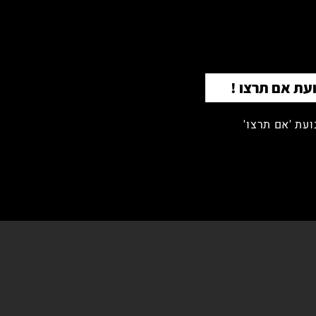
עת אם תרצו !
עת 'אם תרצו'