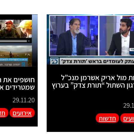
ת מול אריק אשרמן מנכ”ל
חושפים את ה
ון השתול “תורת צדק” בערוץ
שמטרידים את
29.11.20
29.
אירועים
חד
עים
חדשות