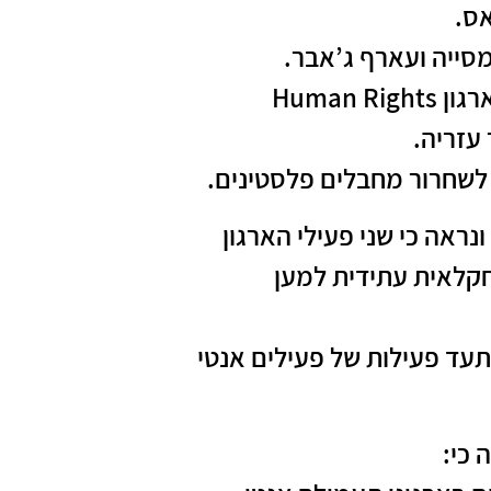
סייה ועארף ג’אבר.
אבו שמסייה הוא צלם של ארגון “בצלם” ורכז ארגון Human Rights
 ונראה כי שני פעילי הארגון
חקלאית עתידית למען
 השניים הגיע דרך פרויקט DMU המתעד פעילות של פעילים אנטי
 כי: