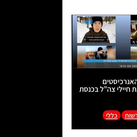
אנרכיסטים
 חיילי צה”ל בכנסת
שות
כללי