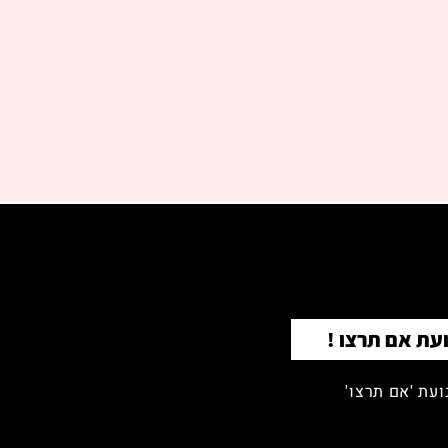
עת אם תרצו !
עת 'אם תרצו'