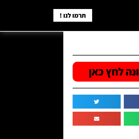
תרמו לנו !
נה לחץ כאן