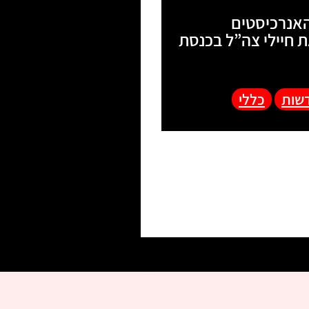
אנרכיסטים
 חיילי צה”ל בכנסת
שות
כללי