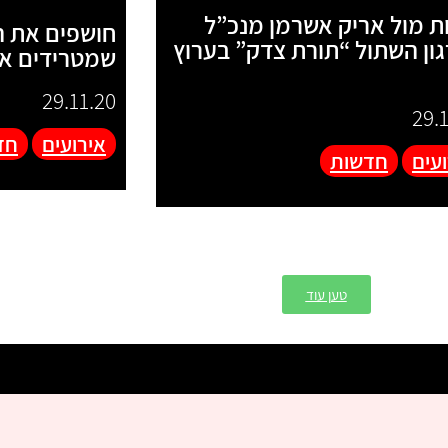
ת מול אריק אשרמן מנכ”ל
חושפים את ה
ון השתול “תורת צדק” בערוץ
שמטרידים את
29.11.20
29.
אירועים
חד
עים
חדשות
טען עוד