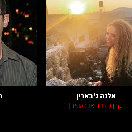
קרא עוד
ק
אלנה ג’בארין
ח
[
קרן קונרד אדנאואר
]