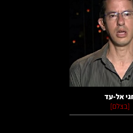
רא עוד
גי אל-עד
[
בצלם
]