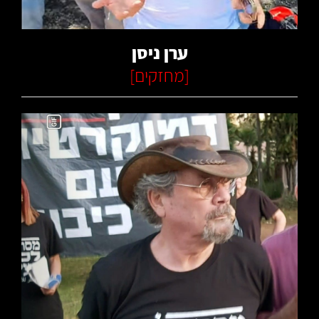
ערן ניסן
[
מחזקים
]
קרא עוד