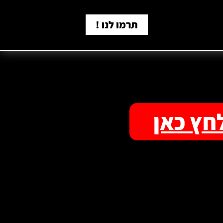
תרמו לנו !
חץ כאן