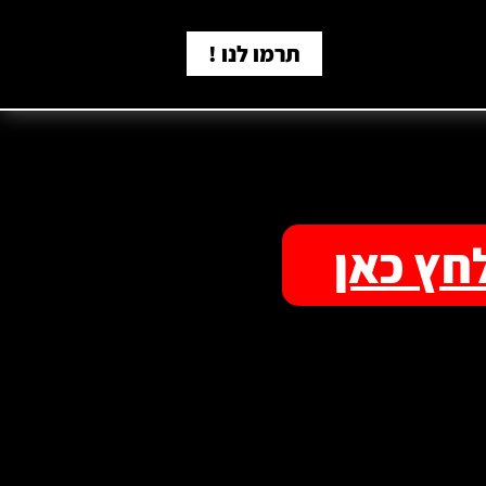
תרמו לנו !
חץ כאן