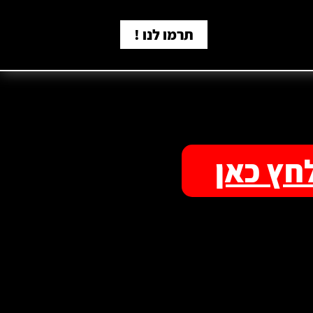
תרמו לנו !
חץ כאן