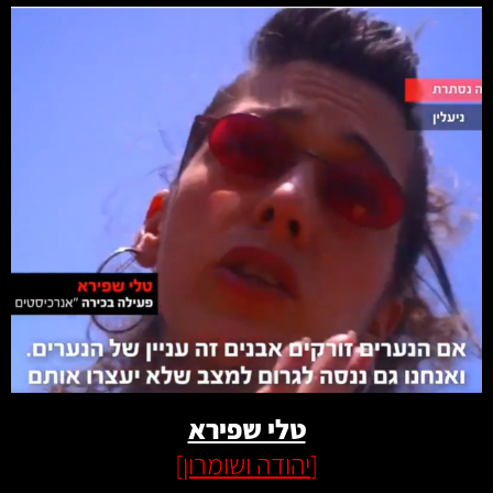
קרא עוד
טלי שפירא
[
יהודה ושומרון
]