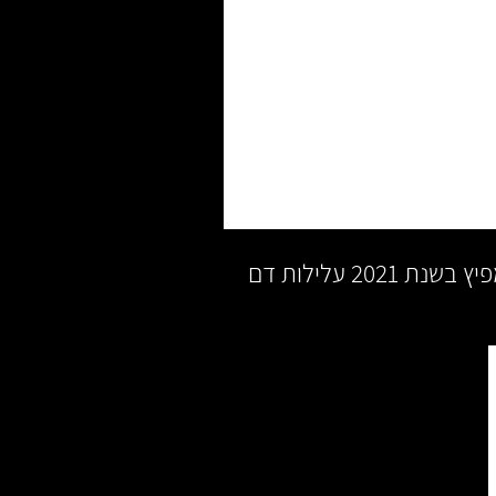
כמו כן, נחשף על ידי ח”כ בהווה צבי סוכות (2023) מפיץ בשנת 2021 עלילות דם