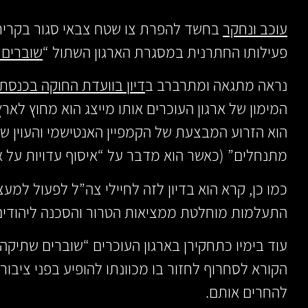
עוכב ונחקר
בחשד להפרת צו שטח צבאי סגור בקרית
פעילותו החתרנית במסגרת הארגון השתול “
שוברים 
נראה מתגאה ומתרברב ב
דיון בוועדת החוקה בכנסת בש
המימון של ארגון העוכרים אותו מייצג הוא מחוץ לאר
הוא הזרוע המבצעת של הקמפיין האנטישמי והעוין ש
מתנחלים” (כאשר הוא מדבר על “איסוף עדויות על א
כמו כן, קרא הוא בדיון לזה לחיילי צה”ל לפעול למ
התעלמות מוחלטת ממציאות הטרור והסכנה ליהודים 
עוד בימיו כתחקירן בארגון העוכרים “שוברים שתיקה
הקורא לסחרוף לחזור בו מכוונתו להופיע בפני ציב
להחרים אותם.