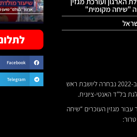
לת הארגון ועורכת מגזין
 "שיחה מקומית"
שראל
לתלונה
Facebook
Telegram
היא חברת הנהלת הארגון השתול “בצלם” וב-2022 נבחרה ליושבת ראש
גת בל”ד האנטי-ציונית.
דן בקיץ 2022 כתבה מאמר עבור מגזין העוכרים “שיחה
טרור: