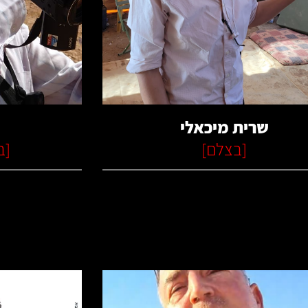
קרא עוד
שרית מיכאלי
[
בצלם
]
[
ב