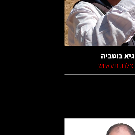
קרא עוד
גיא בוטביה
צלם
,
תעאיוש
]