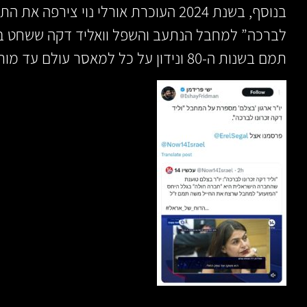
בנוסף, בשנת 2024 העוכרת אורלי נוי ציר
לברכה” למחבל הנתעב והשפל וואליד דקה ששחט ב
תמם בשנות ה-80 ונידון על כל למאסר עולם עד מותו בכלא הישראלי: