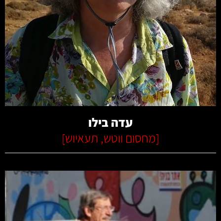
קרא עוד
עדה בילו
[
מחסום ווטש
,
תעאיוש
]