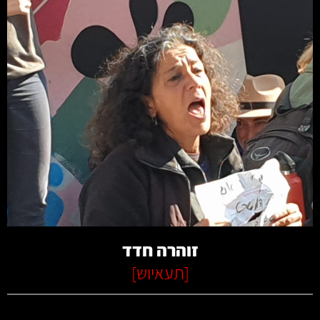
קרא עוד
זוהרה חדד
[
תעאיוש
]