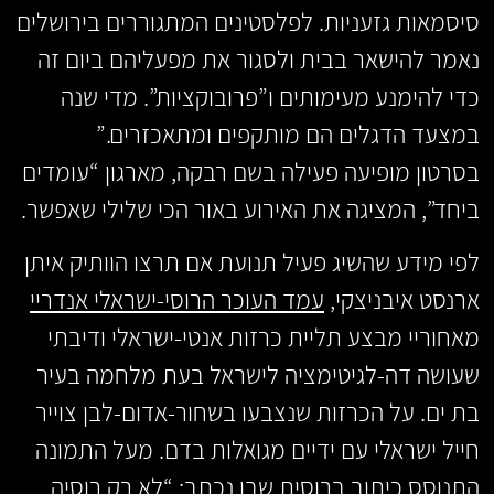
סיסמאות גזעניות. לפלסטינים המתגוררים בירושלים
נאמר להישאר בבית ולסגור את מפעליהם ביום זה
כדי להימנע מעימותים ו”פרובוקציות”. מדי שנה
במצעד הדגלים הם מותקפים ומתאכזרים.”
בסרטון מופיעה פעילה בשם רבקה, מארגון “עומדים
ביחד”, המציגה את האירוע באור הכי שלילי שאפשר.
לפי מידע שהשיג פעיל תנועת אם תרצו הוותיק איתן
ארנסט איבניצקי,
עמד העוכר הרוסי-ישראלי אנדריי
מאחוריי מבצע תליית כרזות אנטי-ישראלי ודיבתי
שעושה דה-לגיטימציה לישראל בעת מלחמה בעיר
בת ים. על הכרזות שנצבעו בשחור-אדום-לבן צוייר
חייל ישראלי עם ידיים מגואלות בדם. מעל התמונה
התנוסס כיתוב ברוסית שבו נכתב: “לא רק רוסיה