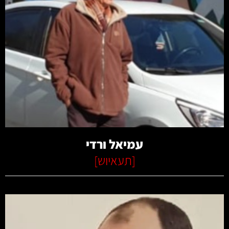
קרא עוד
עמיאל ורדי
[
תעאיוש
]