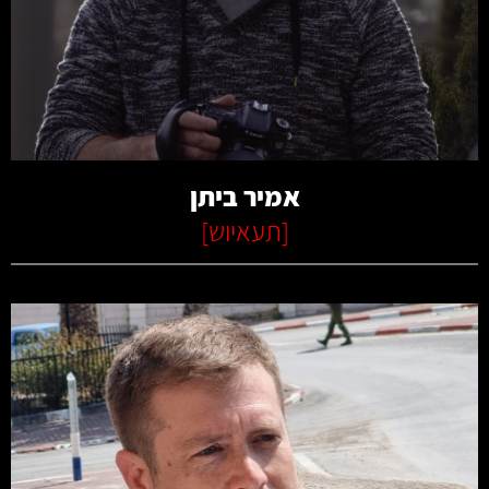
קרא עוד
אמיר ביתן
[
תעאיוש
]