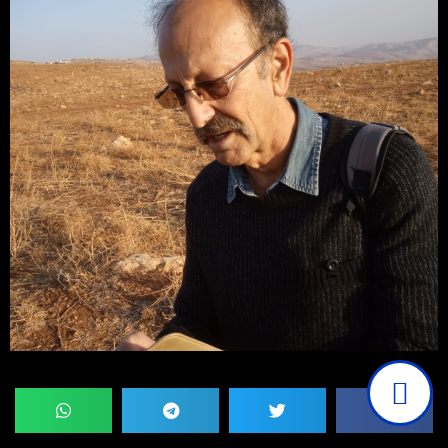
קרא עוד
דוד שולמן
[
תעאיוש
]