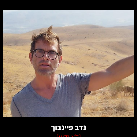
קרא עוד
נדב פיינבוך
[
לא ידוע
]