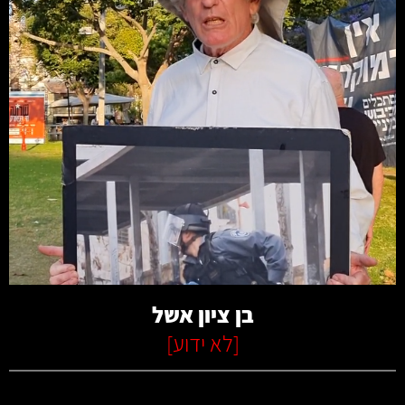
קרא עוד
בן ציון אשל
[
לא ידוע
]