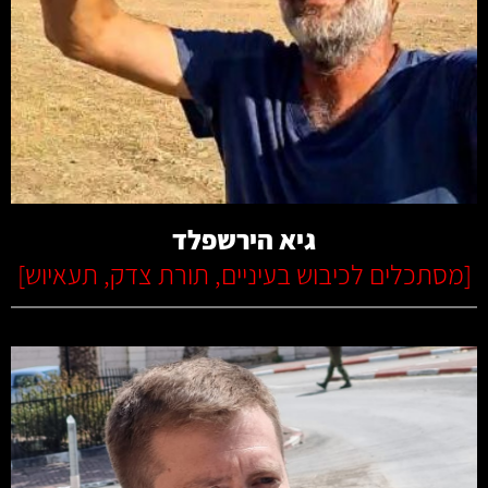
קרא עוד
גיא הירשפלד
[
מסתכלים לכיבוש בעיניים
,
תורת צדק
,
תעאיוש
]