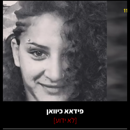
קרא עוד
פידאא כיוואן
[
לא ידוע
]