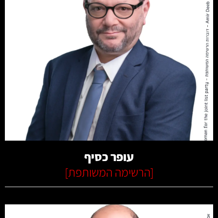
קרא עוד
עופר כסיף
[
הרשימה המשותפת
]