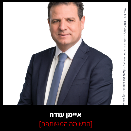
קרא עוד
איימן עודה
[
הרשימה המשותפת
]