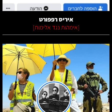
איריס רפפורט
[
אימהות נגד אלימות
]