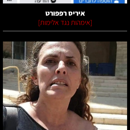
איריס רפפורט
[
אימהות נגד אלימות
]
קרא עוד