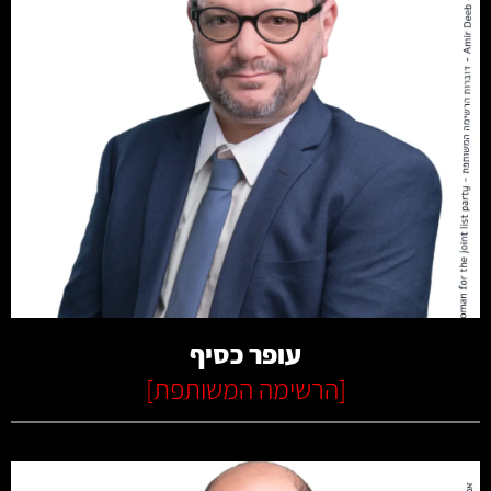
קרא עוד
עופר כסיף
[
הרשימה המשותפת
]