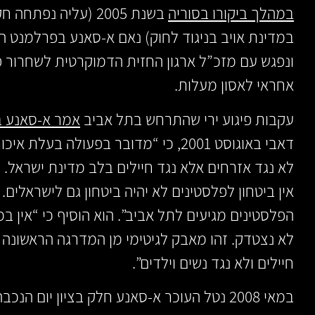
במהלך ביקורו בסוריה
בשנת 2005 (עליה נפת
במדינת אויב בניגוד לחוק) נאם א-סאנע בפרלמנט 
ונפגש עם מזכ”ל ארגון החזית הדמוקרטית לשחרור פ
אחראי לאסון מעלות.
עקבות פיגוע ירי שהתרחש בתל אביב
אמר א-סאנע ברי
דאבי באוגוסט 2001, כי “מדובר בפעולה בעל
לא נגד אזרחים אלא נגד חיילים בלב מדינת ישראל. 
אין ביטחון לפלסטינים לא יהיה ביטחון גם לישראלים
הפלסטינים מגיעים לתל אביב”. הוא הוסיף כי “אין ב
לא נצטדק. זהו מאבק לגיטימי מן המדרגה הראשונה ש
חיילים ולא נגד נשים וילדים”.
במאי 2008 נטל העוכר א-סאנע חלק בציון יום הנכבה,