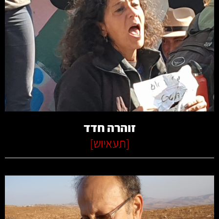
קרא עוד
זוהרה חדד
[
תעאיוש
]