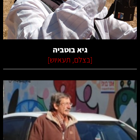
קרא עוד
גיא בוטביה
[
בצלם
,
תעאיוש
]