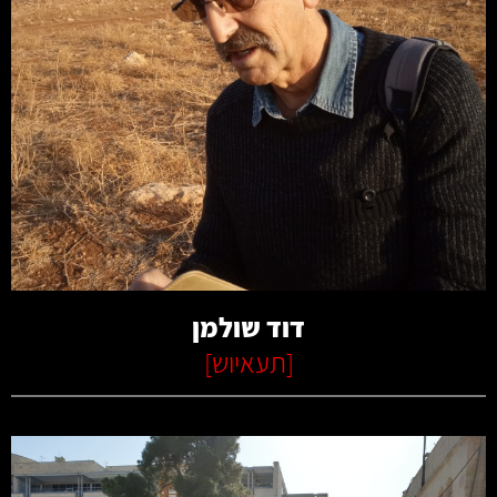
קרא עוד
דוד שולמן
[
תעאיוש
]