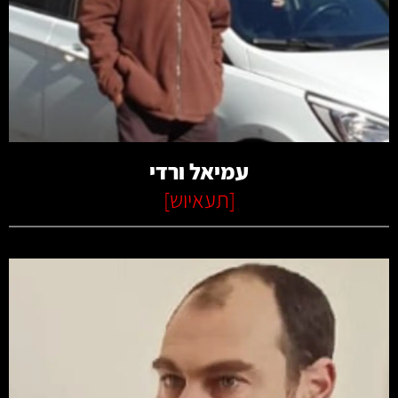
קרא עוד
עמיאל ורדי
[
תעאיוש
]