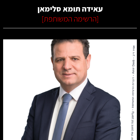
עאידה תומא סלימאן
[
הרשימה המשותפת
]
קרא עוד