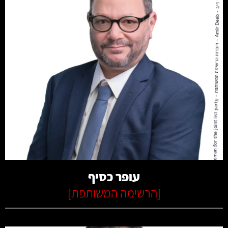
קרא עוד
עופר כסיף
[
הרשימה המשותפת
]