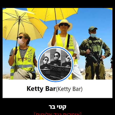
קרא עוד
קטי בר
[
אימהות נגד אלימות
]