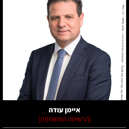
קרא עוד
איימן עודה
[
הרשימה המשותפת
]