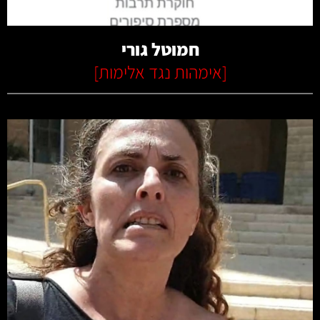
חמוטל גורי
[
אימהות נגד אלימות
]