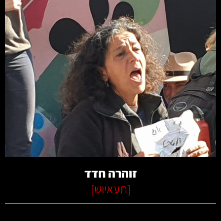
קרא עוד
זוהרה חדד
[
תעאיוש
]