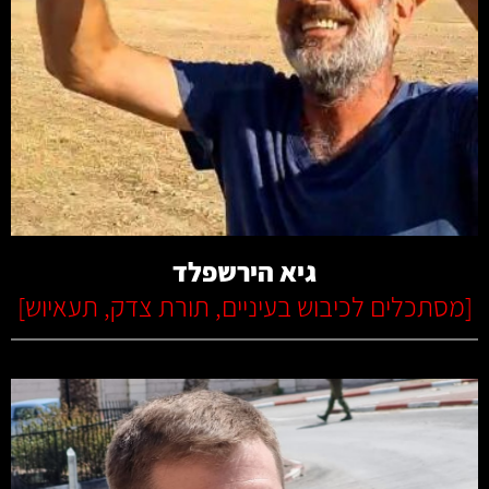
קרא עוד
גיא הירשפלד
[
מסתכלים לכיבוש בעיניים
,
תורת צדק
,
תעאיוש
]