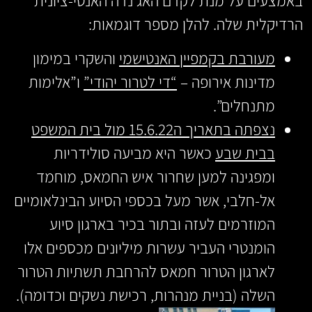
באמצעים על מנת לקדם האג’נדה האנטי-ציונית
הרדיקלית שלה. להלן מספר דוגמאות:
מעורבת בקמפיין האנטישמי
והשקרי במימון
מדינות אירופה –
“די לטרור יהודי”
ו”אלימות
מתנחלים”.
נצפתה בתאריך ה15.6.22 מול בית המשפט
בבית שבע
כאשר היא מביעה סולידריות
ומפגינה למען שחרור איש החמאס, מוחמד
אל-חלבי, אשר מעל בכספי הסיוע הבינלאומיים
המוזרמים לעזה ובתור בכיר בארגון סיוע
הומנטרי העביר עשרות מיליונים מכספים אלו
לארגון הטרור חמאס להרחבת תשתיות הטרור
השלה (בניית מנהרות, רכישת נשקים וכדומה).