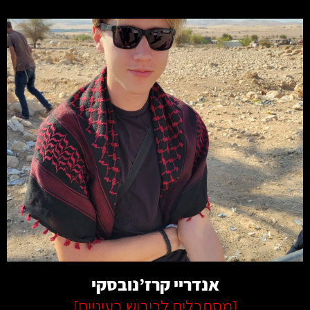
קרא עוד
אנדריי קרז’נובסקי
[
מסתכלים לכיבוש בעיניים
]