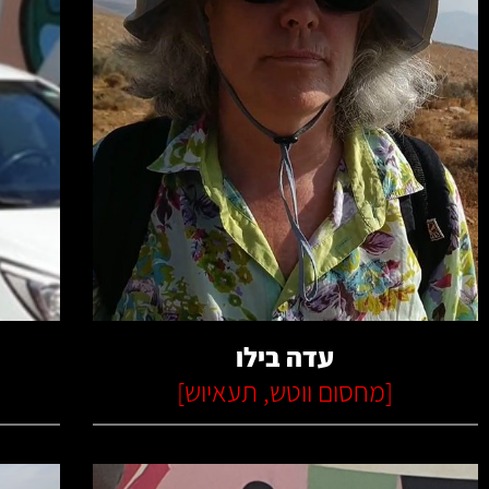
קרא עוד
עדה בילו
[
מחסום ווטש
,
תעאיוש
]