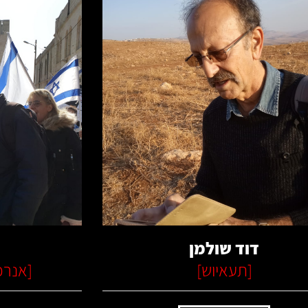
קרא עוד
דוד שולמן
[
תעאיוש
]
[
אנרכ