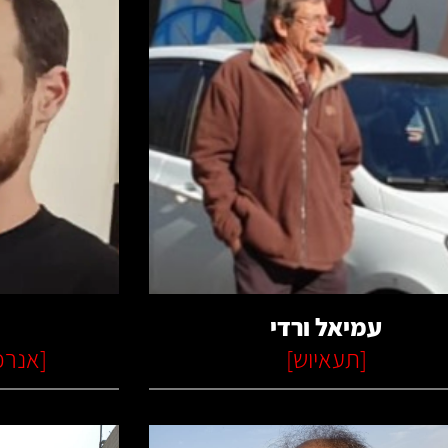
קרא עוד
עמיאל ורדי
[
תעאיוש
]
[
אנרכ