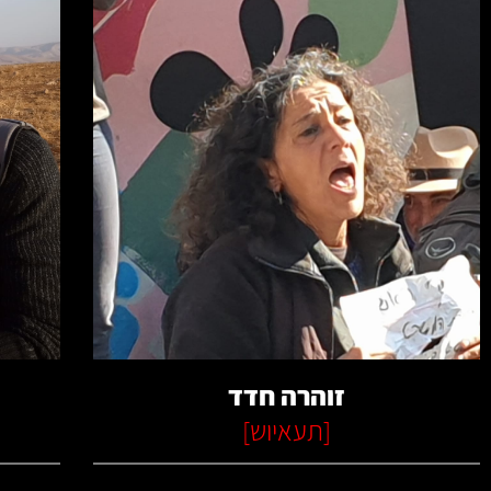
קרא עוד
זוהרה חדד
[
תעאיוש
]