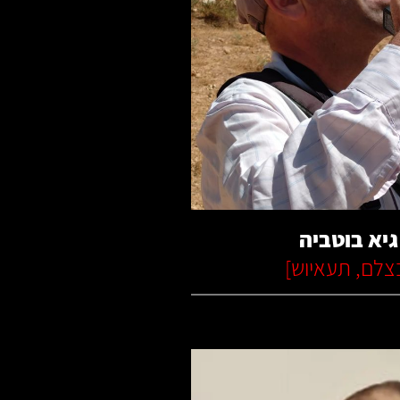
קרא עוד
גיא בוטביה
צלם
,
תעאיוש
]