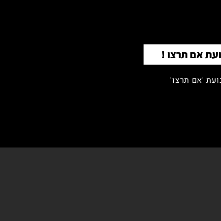
עת אם תרצו !
עת 'אם תרצו'