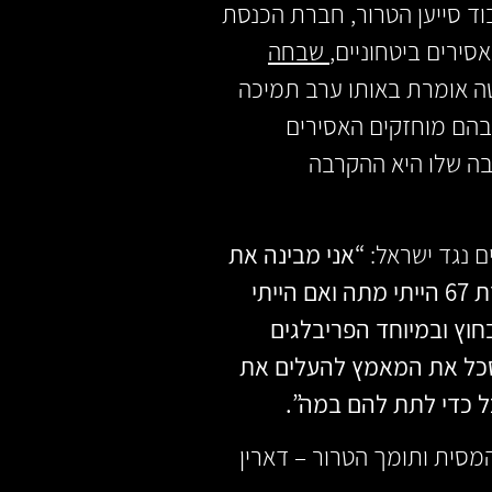
ערך לכבוד סייען הטרור, חברת הכנסת
ירים ביטחוניים,
שבחה
ה אומרת באותו ערב תמיכה
בהם מוחזקים האסירים
בה שלו היא ההקרבה
 נגד ישראל:
“אני מבינה את
המעמד הפריבילגי שיש לי. אם הייתי פלסטינית ילידת 67 הייתי מתה ואם הייתי
תנו שבחוץ ובמיוחד הפריבלגים
 לסכל את המאמץ להעלים את
ל כדי לתת להם במה”.
המסית ותומך הטרור – דארין