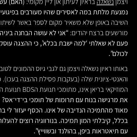
ויצמן
נשאלה
בראיון לעיתון און ליין מקומי:
(האם) עשי
נמנעת מלתת במה לאסירים שהיו מעורבים בפיגועי
השיבה באופן שלא משאיר מקום לספר באשר לשיתו
מורשעים ברצח יהודים:
“אני לא עושה הבחנה ביניה
פעם לא שאלתי ‘למה ישבת בכלא’, כי ההצגה עוסק
לכולם”.
באותו ראיון נשאלה ויצמן גם לגבי גיוס ההמונים ל
והאנטי-ציונית שלה (בעקבות פסילת ההצגה בעכו). 
המוזיקאי בריאן אינו, מתומכי תנועת הBDS תנועת החרם על ישראל.
את מרגישה בנוח עם תרומות של תומכי בי־די־אס?
ו
מאוד מהתמיכה הנדיבה של אינו. הכסף יעזור לי ב
בכלל, קיבלתי המון תמיכה. בנורווגיה רוצים להעלו
עם תיאטראות ביפן, בהולנד ובשווייץ”.