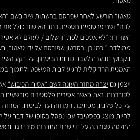
טאטור.
טאטור הורשע לאחר שפרסם ברשתות שיר בשם “האנש
להם” ושני פרסומים נוספים. כתב האישום כולל את ת
השורות: “לא אסכים לפתרון שלום / לעולם לא אסיר
ממולדת.” כמו כן, בסרטון שפורסם על ידי טאטור, רעו
בקבוקי תבערה לעבר כוחות הביטחון, על רקע השיר 
האמנית הרדיקלית להגיע לבית המשפט ולתמוך במש
ויצמן גם
יצרה מחזה העונה לשם “אסירי הכיבוש”
אשר
לקורבנות. זאת כאשר אסירים פלסטינים מורשעים הי
על כל שלביו, מכתיבת המחזה ועד לבימויו. המחזה “
להיות מוצג בפסטיבל עכו נפסל בסופו של דבר על יד
החלטה שגובתה על ידי שרת התרבות מירי רגב וראש ע