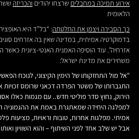
אירוע תמיכה במחבלים
שרצחו יהודים
והכריזה
ששחר
הלאומית
כך הסבירה ויצמן את החלטתה
: “בל”ד היא האופציה
בדמוקרטיה אמיתית, במדינה שאין בה אזרחים סוגים א
אזרחיה”. עוד הוסיפה האמנית האנטי-ציונית כאשר ה
משחירים את מדינת ישראל:
“אל מול התחזקותו של הימין הקיצוני, לנוכח הפאשיז
התגברותו של משטר הפרדה דכאני שרומס זכויות אד
הירוק, נחוץ סדר פוליטי חדש.. עם מגמות כאלו אסו
למפלגה היחידה שמאתגרת באמת את ההגמוניה הציונ
אמיתי. מפלגות אחרות, טובות וראויות, מציעות פלט
אבל יש שלב אחד לפני השיתוף – והוא השוויון ואותו