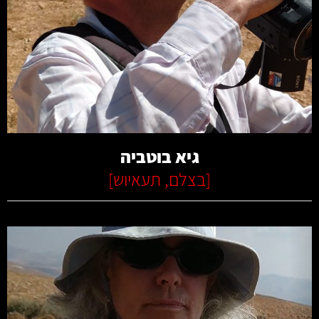
קרא עוד
גיא בוטביה
[
בצלם
,
תעאיוש
]