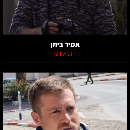
קרא עוד
אמיר ביתן
[
תעאיוש
]