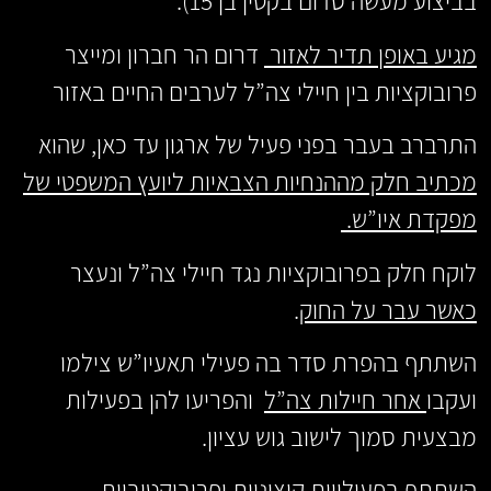
בביצוע מעשה סדום בקטין בן 15).
מגיע באופן תדיר לאזור
דרום הר חברון ומייצר
פרובוקציות בין חיילי צה”ל לערבים החיים באזור
התרברב בעבר בפני פעיל של ארגון עד כאן, שהוא
מכתיב חלק מההנחיות הצבאיות ליועץ המשפטי של
מפקדת איו”ש.
לוקח חלק בפרובוקציות נגד חיילי צה”ל ונעצר
כאשר עבר על החוק
.
השתתף בהפרת סדר בה פעילי תאעיו”ש צילמו
ועקבו
אחר חיילות צה”ל
והפריעו להן בפעילות
מבצעית סמוך לישוב גוש עציון.
השתתף בפעילויות קיצוניות
ופרובוקטיביות