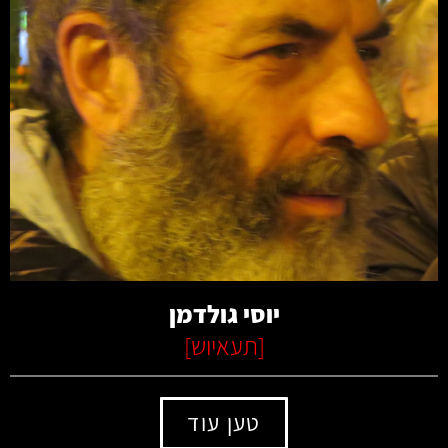
קרא עוד
יוסי גולדמן
[
תעאיוש
]
טען עוד