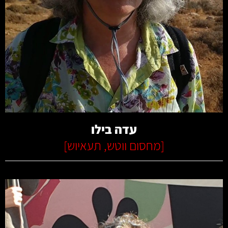
קרא עוד
עדה בילו
[
מחסום ווטש
,
תעאיוש
]