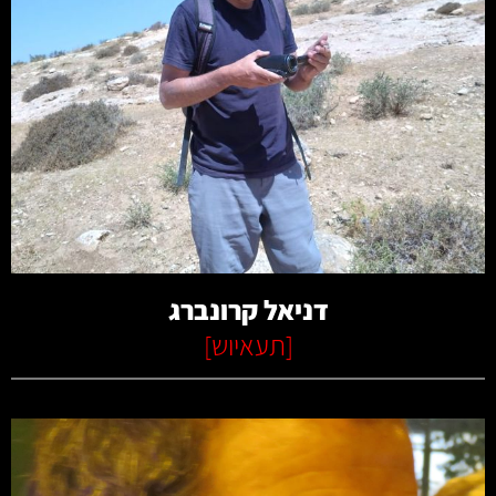
קרא עוד
דניאל קרונברג
[
תעאיוש
]