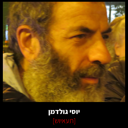
קרא עוד
יוסי גולדמן
[
תעאיוש
]