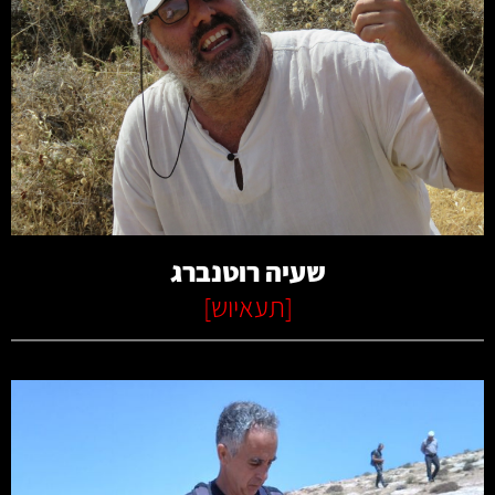
קרא עוד
שעיה רוטנברג
[
תעאיוש
]