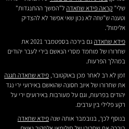
שלי”
קראה פידא שחאדה
ל”המשך ההתנגדות”
וטענה ש”שזה לא נכון שאי אפשר לא להצדיק
אלימות”.
פידא
שחאדה
גם בירכה בספטמבר 2021 את
שחרורו של מוחמד מסרי הנאשם בירי לעבר יהודים
במהלך הפרעות.
זמן לא רב לאחר מכן באוקטובר,
פידא שחאדה חגגה
את שחרורו של איוב חסונה שהואשם באירועי ירי נגד
יהודים בפרעות, וגם על מעורבות באירועים ירי על
רקע פלילי בין ערבים.
בנוסף לכך, בנובמבר אותה שנה
פידא שחאדה
בירכה
את שחרורו של סולימאן אלפקיר נאשם