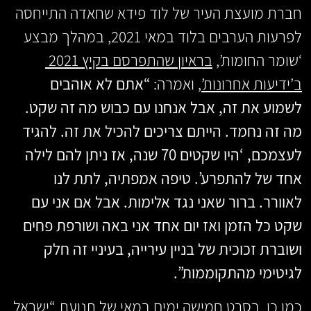
חברת מועצת העיר של לוד פידא שחאדה התייחסה
לפרעות הערבים בלוד במאי 2021, במהלך מבצע
‘שומר החומות’,
בראיון שהתפרסם בקיץ 2021
ב’ידיעות אחרונות’
, ואמרה:
“אתם לא אוהבים
לשמוע את זה, אבל אנחנו עם כבוש מה זה שקט.
מה זה נחמד. הייתם צריכים להכיל את זה. להגיד
לעצמכם, ‘היו שקטים 70 שנה, אז ניתן להם לילה
אחד של להתפרע’. טיפה אמפתיה, לתת לנו
לאוורר. ברור שאני נגד אלימות. אבל אם אני עם
שקט כל הזמן ואז יום אחד אני באה ושורפת פחים
ושוברת זכוכית של בניין עירייה, בעיניי זה חלק
לגיטימי מהתקוממות”.
כמו כן,
בסרט חמישה ימים במאי
של תנועת “ישראל