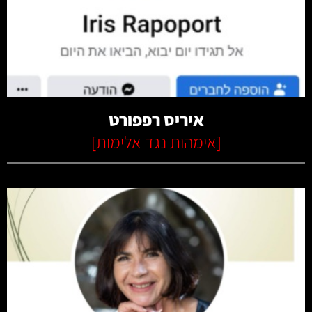
קרא עוד
איריס רפפורט
[
אימהות נגד אלימות
]