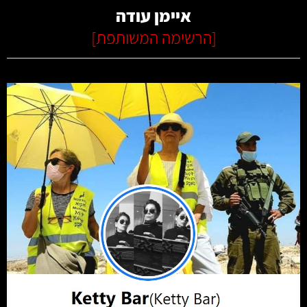
איימן עודה
[
הרשימה המשותפת
]
קרא עוד