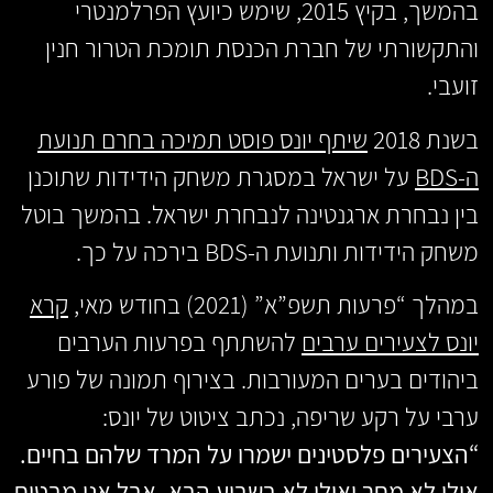
בהמשך, בקיץ 2015, שימש כיועץ הפרלמנטרי
והתקשורתי של חברת הכנסת תומכת הטרור חנין
זועבי.
בשנת 2018
שיתף יונס פוסט תמיכה בחרם תנועת
ה-BDS
על ישראל במסגרת משחק הידידות שתוכנן
בין נבחרת ארגנטינה לנבחרת ישראל. בהמשך בוטל
משחק הידידות ותנועת ה-BDS בירכה על כך.
במהלך “פרעות תשפ”א” (2021) בחודש מאי,
קרא
יונס לצעירים ערבים
להשתתף בפרעות הערבים
ביהודים בערים המעורבות. בצירוף תמונה של פורע
ערבי על רקע שריפה, נכתב ציטוט של יונס:
“הצעירים פלסטינים ישמרו על המרד שלהם בחיים.
אולי לא מחר ואולי לא בשבוע הבא, אבל אני מבטיח