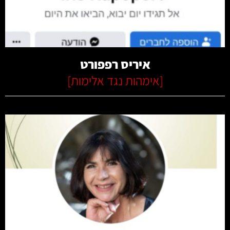
קרא עוד
איריס רפפורט
[
אימהות נגד אלימות
]