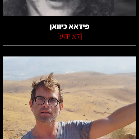
פידאא כיוואן
[
לא ידוע
]