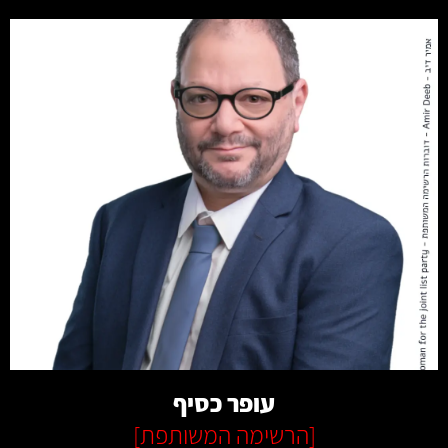
קרא עוד
עופר כסיף
[
הרשימה המשותפת
]