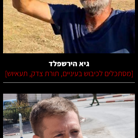
קרא עוד
גיא הירשפלד
[
מסתכלים לכיבוש בעיניים
,
תורת צדק
,
תעאיוש
]