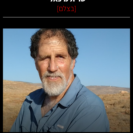
[
בצלם
]
קרא עוד