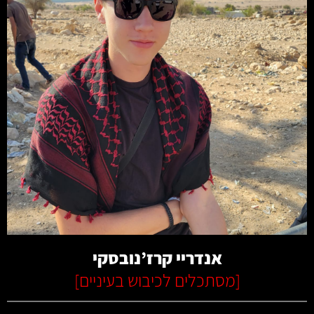
קרא עוד
אנדריי קרז’נובסקי
[
מסתכלים לכיבוש בעיניים
]