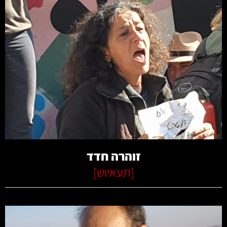
קרא עוד
זוהרה חדד
[
תעאיוש
]