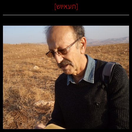
[
תעאיוש
]
קרא עוד