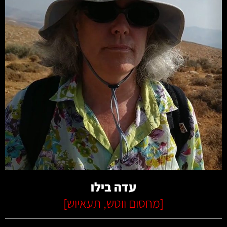
קרא עוד
עדה בילו
[
מחסום ווטש
,
תעאיוש
]