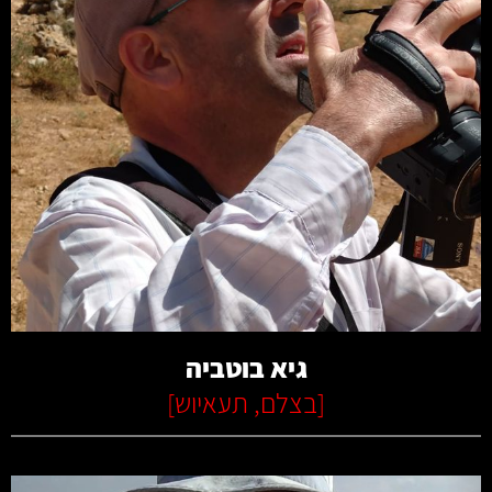
קרא עוד
גיא בוטביה
[
בצלם
,
תעאיוש
]