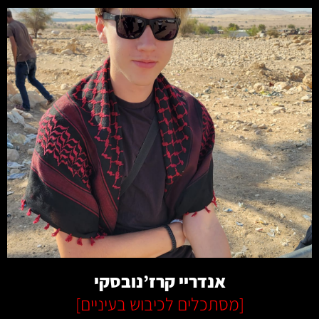
קרא עוד
אנדריי קרז’נובסקי
[
מסתכלים לכיבוש בעיניים
]