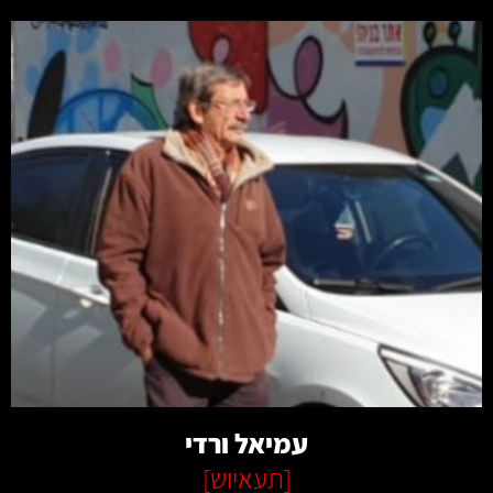
קרא עוד
עמיאל ורדי
[
תעאיוש
]