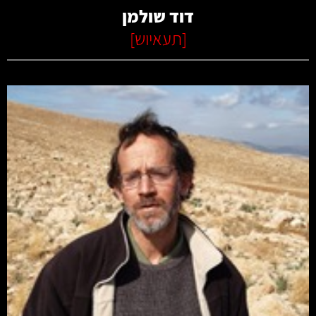
דוד שולמן
[
תעאיוש
]
קרא עוד