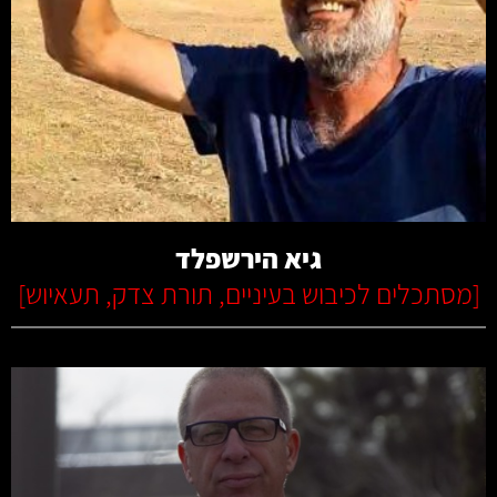
קרא עוד
גיא הירשפלד
[
מסתכלים לכיבוש בעיניים
,
תורת צדק
,
תעאיוש
]