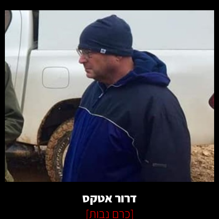
קרא עוד
דרור אטקס
[
כרם נבות
]