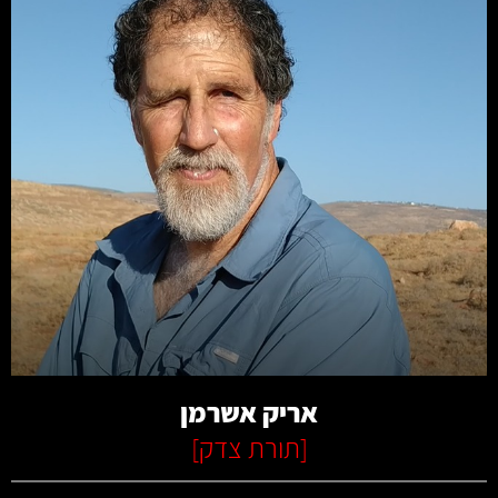
קרא עוד
אריק אשרמן
[
תורת צדק
]