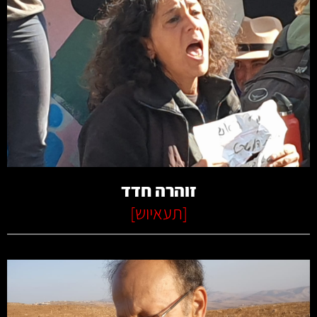
קרא עוד
זוהרה חדד
[
תעאיוש
]