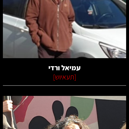
קרא עוד
עמיאל ורדי
[
תעאיוש
]