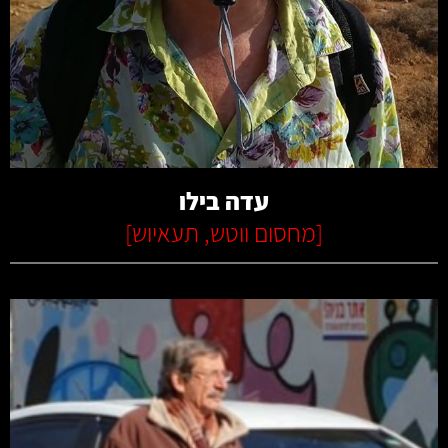
קרא עוד
עדה בילו
[
מחסום ווטש
,
תעאיוש
]