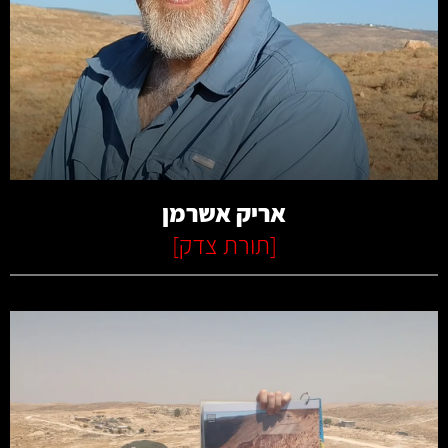
קרא עוד
אריק אשרמן
[
תורת צדק
]