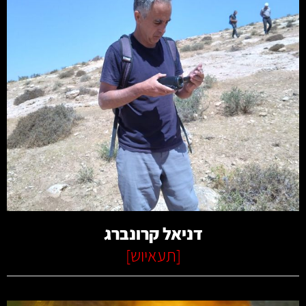
קרא עוד
דניאל קרונברג
[
תעאיוש
]