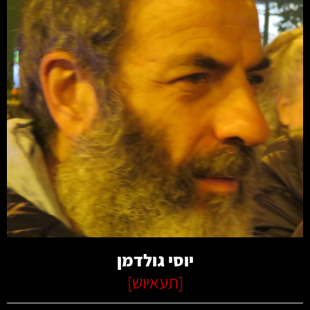
קרא עוד
יוסי גולדמן
[
תעאיוש
]