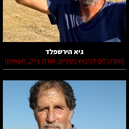
קרא עוד
גיא הירשפלד
[
מסתכלים לכיבוש בעיניים
,
תורת צדק
,
תעאיוש
]